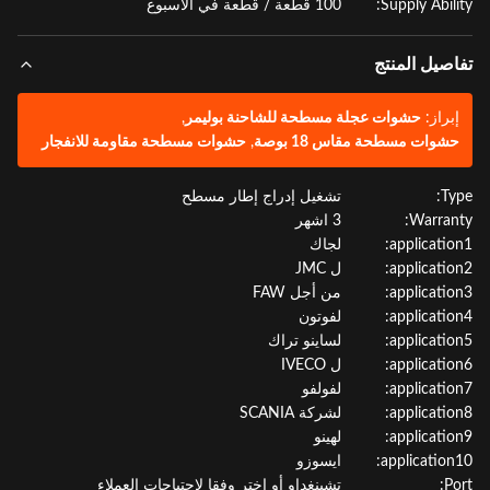
Supply Abili
100 قطعة / قطعة في الأسبوع
صيل المنتج
براز:
حشوات عجلة مسطحة للشاحنة بوليمر
,
شوات مسطحة مقاس 18 بوصة
,
حشوات مسطحة مقاومة للانفجار
Ty
تشغيل إدراج إطار مسطح
Warran
3 اشهر
applicatio
لجاك
applicatio
ل JMC
applicatio
من أجل FAW
applicatio
لفوتون
applicatio
لساينو تراك
applicatio
ل IVECO
applicatio
لفولفو
applicatio
لشركة SCANIA
applicatio
لهينو
application
ايسوزو
P
تشينغداو أو اختر وفقا لاحتياجات العملاء