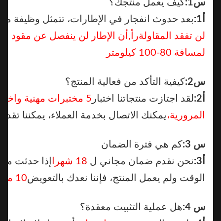
س1:
كيف يعمل منتجك؟
أ1:
بعد حدوث انفجار في الإطارات، تتمثل وظيفة منتجاتنا 
لن تفقد المقاولة
رأ,
أن الإطار لن ينفصل عن مقود العجلة،
لمسافة 80-100 كيلومتر
س2:
كيفية التأكد من فعالية المنتج؟
أ2:
لقد اجتازت منتجاتنا اختبار
5 مختبرات مهنية واختبار ا
المرورية،
يمكنك الاتصال بخدمة العملاء، يمكننا تقديم فيدي
س 3:
كم هي فترة الضمان
أ3:
نحن نقدم ضمان مجاني ل
18 شهرا
إذا حدثت مشكلة ت
الوقت ولم يعمل المنتج، فإننا نعدك بالتعويض
10 مرات
قيم
س 4:
هل عملية التثبيت معقدة؟