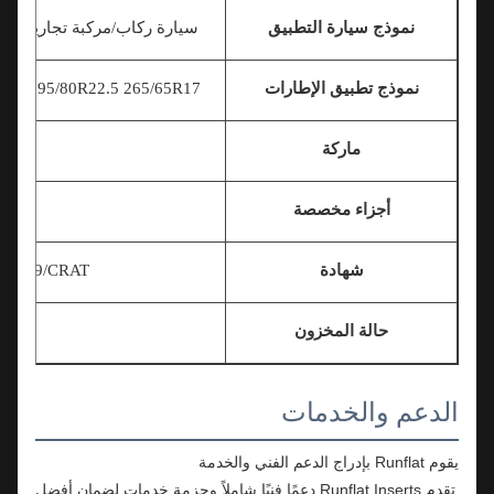
نموذج سيارة التطبيق
سيارة ركاب/مركبة تجارية/سيارات الدفع الرباعي/MPV/شاحنة/
نموذج تطبيق الإطارات
22.5 295/80R22.5 265/65R17 .....
ماركة
أجزاء مخصصة
شهادة
CE/ISO 9001/TS16949/CRAT/اختبا
حالة المخزون
الدعم والخدمات
يقوم Runflat بإدراج الدعم الفني والخدمة
تقدم Runflat Inserts دعمًا فنيًا شاملاً وحزمة خدمات لضمان أفضل