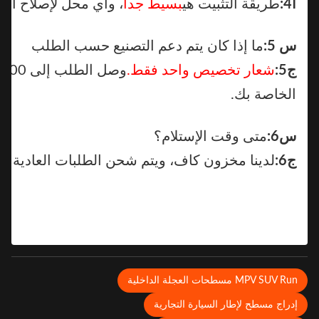
أ4:
طريقة التثبيت هي
بسيط جدا
، وأي محل لإصلاح الإطار
س 5:
ما إذا كان يتم دعم التصنيع حسب الطلب
ج5:
شعار تخصيص واحد فقط.
و
الخاصة بك.
س6:
متى وقت الإستلام؟
ج6:
لدينا مخزون كاف، ويتم شحن الطلبات العادية داخل
3 
MPV SUV Ru مسطحات العجلة الداخلية
دراج مسطح لإطار السيارة التجارية