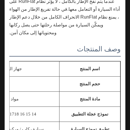
عندما يتم نفخ الإطار بالكامل ، لا يؤثر نظام RunFlat على
أداء السيارة أو التعامل معها.في حالة تفريغ الإطار من الهواء
، يمنع نظام RunFlat الانحراف الكامل من خلال دعم الإطار
ويمكّن السيارة من مواصلة رحلتها حتى يصل ركابها
ومحتوياتها إلى مكان آمن.
وصف المنتجات
اسم المنتج
جهاز السلامة في 
حجم المنتج
الحجم ا
مادة المنتج
مواد تركيبية من
نموذج عجلة التطبيق
14 15 16 17
18 بوصة 19 بوصة 20 بوصة 21 بوصة 22 بوصة 22.5 بوصة
تطبيق نموذج السيارة
سيارة ركاب / مركبة تجارية / SUV / MPV / شاحنة / طراز متطور / مركبة معدلة