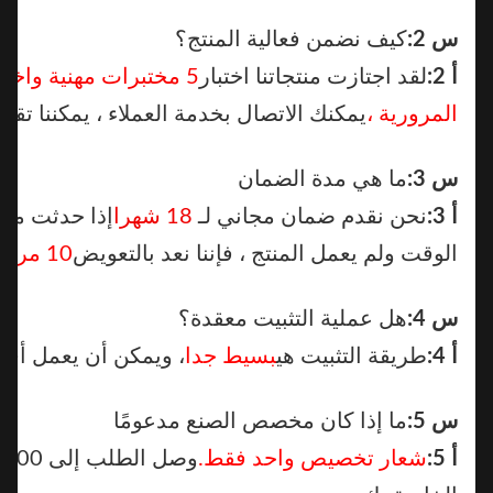
س 2:
كيف نضمن فعالية المنتج؟
أ 2:
لقد اجتازت منتجاتنا اختبار
5 مختبرات مهنية واختبار ا
المرورية ،
يمكنك الاتصال بخدمة العملاء ، يمكننا تقديم اخت
س 3:
ما هي مدة الضمان
أ 3:
نحن نقدم ضمان مجاني لـ
18 شهرا
إذا حدثت مشكلة 
الوقت ولم يعمل المنتج ، فإننا نعد بالتعويض
10 مرات
قيمة 
س 4:
هل عملية التثبيت معقدة؟
أ 4:
طريقة التثبيت هي
بسيط جدا
، ويمكن أن يعمل أي متجر
س 5:
ما إذا كان مخصص الصنع مدعومًا
أ 5:
شعار تخصيص واحد فقط.
وصل