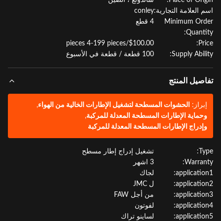
Place of Orig
شاندونغ ، الصين
 العلامة التجارية:
conley
Minimum Or
4 قطع
Quanti
$100.00/pieces 4-199 pieces
Pr
Supply Abili
100 قطعة / قطعة في الأسبوع
صيل المنتج
براز:
الحشوات المسطحة لتشغيل الإطارات الخالية من الهواء
,
حماية الإطارات المسطحة المعدلة للمركبة
,
إدراج الإطارات المسطحة المعدلة للمركبة
Ty
تشغيل إدراج إطار مسطح
Warran
3 اشهر
applicatio
لجاك
applicatio
ل JMC
applicatio
من أجل FAW
applicatio
لفوتون
applicatio
لساينو تراك