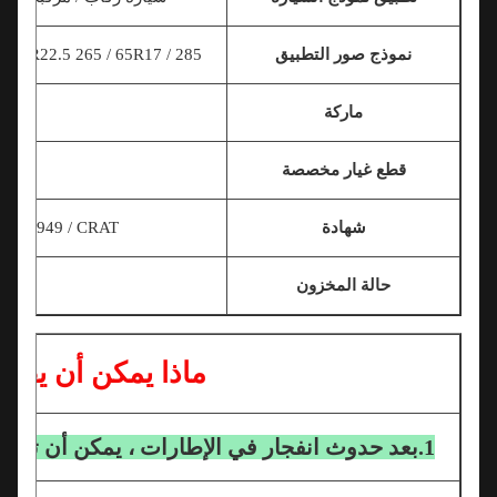
نموذج صور التطبيق
285 / 60R18 335 / 80R20225 / 75R16C 11R22.5 295 / 80R22.5 265 / 65R17 .....
ماركة
قطع غيار مخصصة
شهادة
CE / ISO 9001 / TS16949 / CRAT / اختبار أ
حالة المخزون
ماذا يمكن أن يفعل من
1.بعد حدوث انفجار في الإطارات ، يمكن أن تضمن منتجاتنا أن السيارة لا تفقد السيطرة.