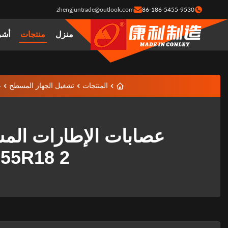
zhengjuntrade@outlook.com
86-186-5455-9530
منزل
منتجات
أشر
المنتجات
تشغيل الجهاز المسطح
ع
 55R18 2