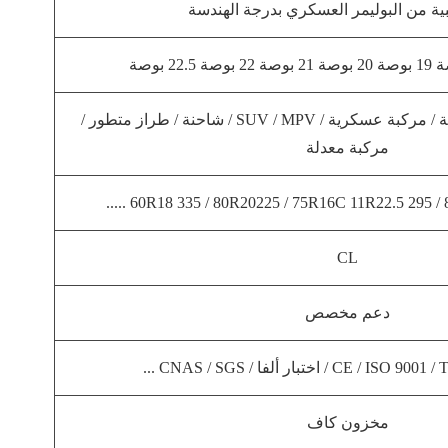
بية من البوليمر العسكري بدرجة الهندسة
سيارة ركاب / مركبة تجارية / مركبة عسكرية / SUV / MPV / شاحنة / طراز متطور /
مركبة معدلة
CL
دعم مخصص
C / اختبار ألفا / CNAS / SGS ...
مخزون كاف