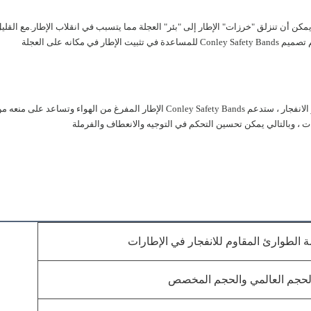
يمكن أن تنزلق "خرزات" الإطار إلى "بئر" العجلة مما يتسبب في انقلاب الإطار.مع القلي
انه على العجلة
يتم تثبيت أحزمة الأمان كونلي فوق "بئر العجلة" بعد تركيب الإطار.بعد الحفر أو الانفجار ، ستدعم Conley Safety Bands الإطار المفرغ من الهواء وتساعد على منع
ات ، وبالتالي يمكن تحسين التحكم في التوجيه والانعطاف والفرملة
 الطوارئ المقاوم للانفجار في الإطارات
لحجم العالمي والحجم المخصص