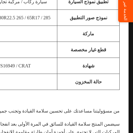
الخدمة عبر الإنترنت
تطبيق نموذج السيارة
سيارة ركاب / مركبة تجارية / / SUV / MPV / شاحنة / طراز متطور
نموذج صور التطبيق
285 / 60R18 335 / 80R20225 / 75R16C 11R22.5 295 / 80R22.5 265 / 65R17 .....
ماركة
قطع غيار مخصصة
شهادة
E / ISO 9001 / TS16949 / CRAT
حالة المخزون
من مسؤوليتنا مساعدتك على تحسين سلامة القيادة وتجنب جميع
سيضمن المنتج سلامة القيادة للسائق في المرة الأولى بعد انفجار 
المركبات التي لا تحتوي على أجهزة أمان طارئة مقاومة للانفجا