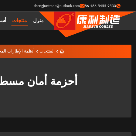
zhengjuntrade@outlook.com
86-186-5455-9530
منزل
منتجات
أشر
المنتجات
أنظمة الإطارات الم